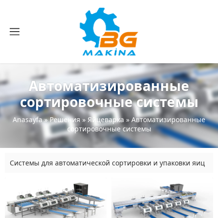
Автоматизированные
сортировочные системы
Anasayfa
»
Решения
»
Яйцеварка
»
Автоматизированные
сортировочные системы
Системы для автоматической сортировки и упаковки яиц